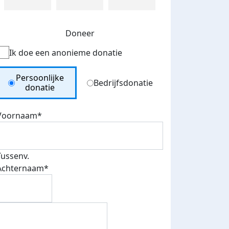
Doneer
Ik doe een anonieme donatie
Donation Type
Persoonlijke
Bedrijfsdonatie
donatie
Voornaam*
Tussenv.
Achternaam*