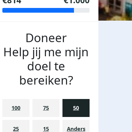
€814
€1.000
Doneer
Help jij me mijn
doel te
bereiken?
100
75
50
25
15
Anders