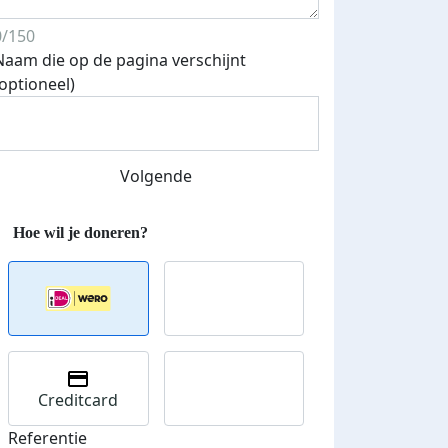
0/150
Naam die op de pagina verschijnt
(optioneel)
Streefbedrag verhoogd
Volgende
Creditcard
Referentie