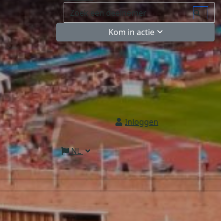
Kom in actie
Inloggen
NL