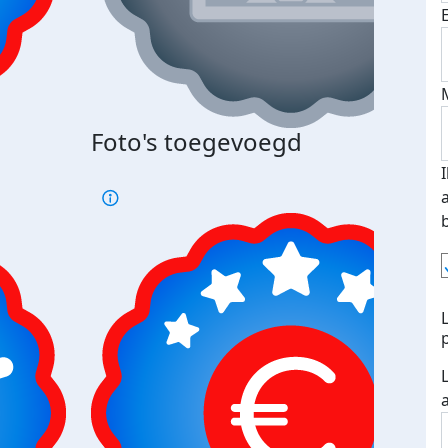
Foto's toegevoegd
€500
verd