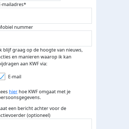
E-mailadres*
Mobiel nummer
 euro opgehaald: t-shirt
E-mails verstuurd
iend
Ik blijf graag op de hoogte van nieuws,
acties en manieren waarop ik kan
bijdragen aan KWF via:
E-mail
Lees
hier
hoe KWF omgaat met je
persoonsgegevens.
Laat een bericht achter voor de
actievoerder (optioneel)