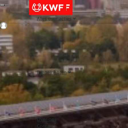
Alles over acties
Login
Evenementen
Over ons
Contact