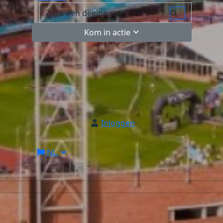
Kom in actie
Inloggen
NL