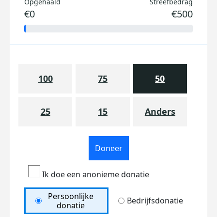
Opgehaald
Streefbedrag
€0
€500
100
75
50
25
15
Anders
Doneer
Ik doe een anonieme donatie
Persoonlijke
Bedrijfsdonatie
donatie