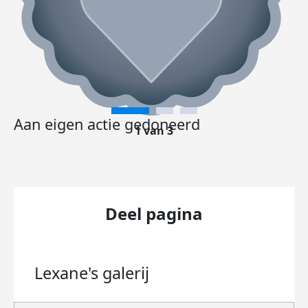
Aan eigen actie gedoneerd
1 van 3
Deel pagina
Lexane's
galerij