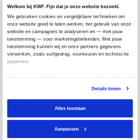
Welkom bij KWF. Fijn dat je onze website bezoekt.
We gebruiken cookies en vergelijkbare technieken om 
Doneer
onze website goed te laten werken, het gebruik van onze 
website en campagnes te analyseren en — met jouw 
Lexane's badges
toestemming — voor marketingdoeleinden. Met jouw 
toestemming kunnen wij en onze partners gegevens 
verwerken, zoals surfgedrag, voorkeuren en technische 
gegevens.
Deze gegevens helpen ons om campagnes te meten, 
prestaties te verbeteren en relevante KWF-content te 
Details tonen
tonen. Je kunt je toestemming op elk moment wijzigen of 
intrekken via Cookie instellingen onderaan de pagina. De 
lijst met cookies is te vinden in het tabblad “details”.
Alles toestaan
Aanpassen