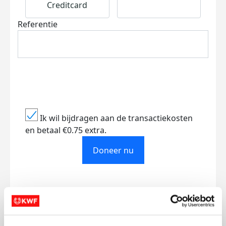
Creditcard
Referentie
Ik wil bijdragen aan de transactiekosten
en betaal €0.75 extra.
Doneer nu
Opgehaald
Streefbedrag
€528
€500