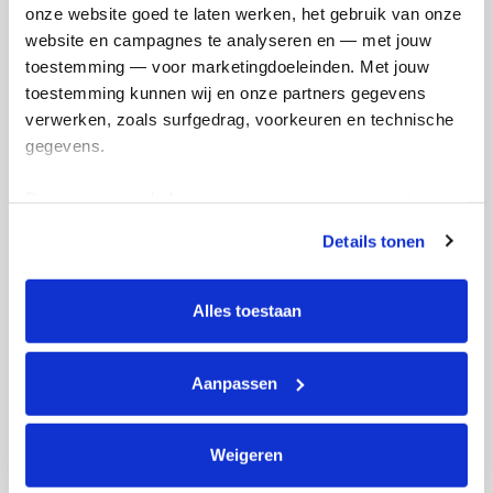
Ik wil bijdragen aan de transactiekosten
onze website goed te laten werken, het gebruik van onze 
en betaal €0.75 extra.
website en campagnes te analyseren en — met jouw 
toestemming — voor marketingdoeleinden. Met jouw 
Doneer nu
toestemming kunnen wij en onze partners gegevens 
verwerken, zoals surfgedrag, voorkeuren en technische 
gegevens.
Deze gegevens helpen ons om campagnes te meten, 
Opgehaald
Streefbedrag
prestaties te verbeteren en relevante KWF-content te 
€77
€500
Details tonen
tonen. Je kunt je toestemming op elk moment wijzigen of 
intrekken via Cookie instellingen onderaan de pagina. De 
Doneer
Word lid van ons team
lijst met cookies is te vinden in het tabblad “details”.
Alles toestaan
Lex's badges
Aanpassen
Weigeren