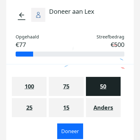
Doneer aan Lex
arrow_back
Opgehaald
Streefbedrag
€77
€500
100
75
50
25
15
Anders
Doneer