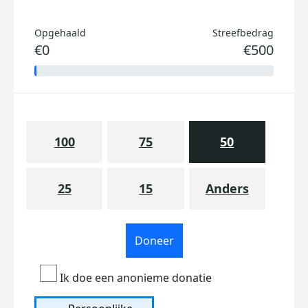
Opgehaald
Streefbedrag
€0
€500
100
75
50
25
15
Anders
Doneer
Ik doe een anonieme donatie