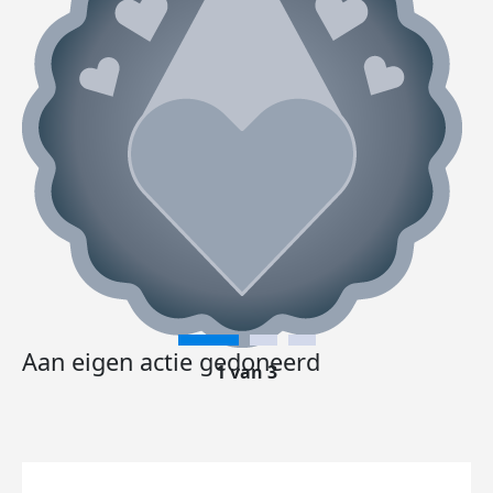
Aan eigen actie gedoneerd
1 van 3