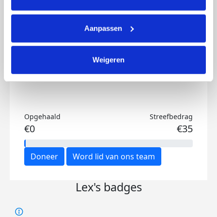
Ik wil bijdragen aan de transactiekosten
Aanpassen
en betaal €0.75 extra.
Doneer nu
Weigeren
Opgehaald
Streefbedrag
€0
€35
Doneer
Word lid van ons team
Lex's badges