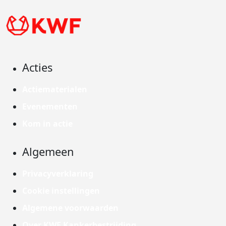
Acties
Actiematerialen
Evenementen
Kom in actie
Algemeen
Privacyverklaring
Cookie instellingen
Algemene voorwaarden
Over KWF Kankerbestrijding