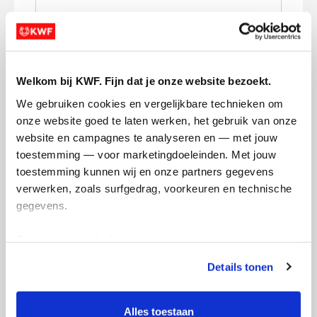
Volgende
Volgende
Welkom bij KWF. Fijn dat je onze website bezoekt.
We gebruiken cookies en vergelijkbare technieken om 
onze website goed te laten werken, het gebruik van onze 
website en campagnes te analyseren en — met jouw 
toestemming — voor marketingdoeleinden. Met jouw 
toestemming kunnen wij en onze partners gegevens 
verwerken, zoals surfgedrag, voorkeuren en technische 
Creditcard
gegevens.
Referentie
Deze gegevens helpen ons om campagnes te meten, 
prestaties te verbeteren en relevante KWF-content te 
Details tonen
tonen. Je kunt je toestemming op elk moment wijzigen of 
intrekken via Cookie instellingen onderaan de pagina. De 
lijst met cookies is te vinden in het tabblad “details”.
Alles toestaan