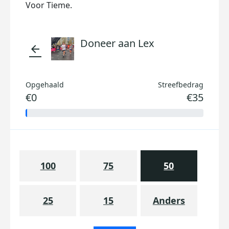
Voor Tieme.
Doneer aan Lex
arrow_back
Opgehaald
Streefbedrag
€0
€35
100
75
50
25
15
Anders