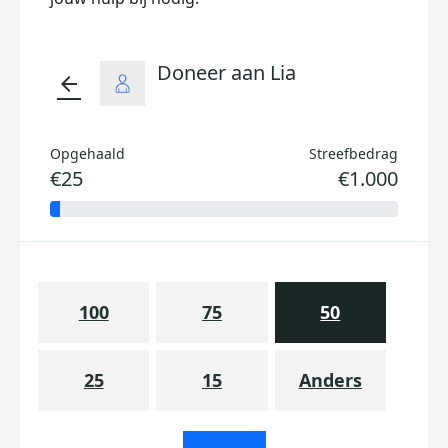
Doneer aan Lia
arrow_back
Opgehaald
Streefbedrag
€25
€1.000
100
75
50
25
15
Anders