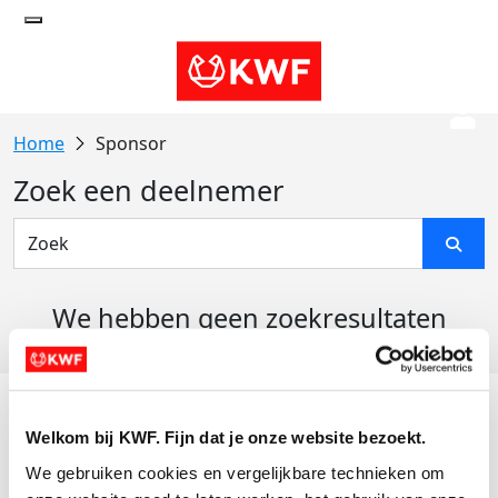
Sponsor
Zoek een deelnemer
We hebben geen zoekresultaten
gevonden
Acties
Welkom bij KWF. Fijn dat je onze website bezoekt.
Actiematerialen
We gebruiken cookies en vergelijkbare technieken om 
Evenementen