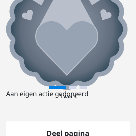
Aan eigen actie gedoneerd
1 van 3
Deel pagina