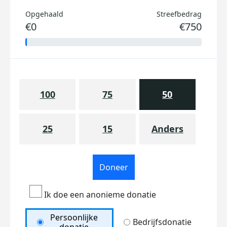
Opgehaald
Streefbedrag
€0
€750
100
75
50
25
15
Anders
Doneer
Ik doe een anonieme donatie
Persoonlijke
Bedrijfsdonatie
donatie