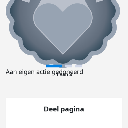
Aan eigen actie gedoneerd
1 van 3
Deel pagina