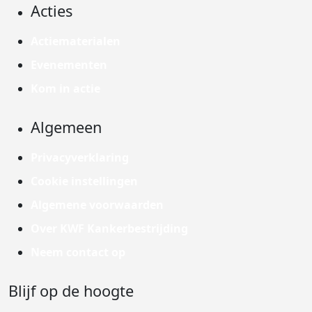
Acties
Actiematerialen
Evenementen
Kom in actie
Algemeen
Privacyverklaring
Cookie instellingen
Algemene voorwaarden
Over KWF Kankerbestrijding
Neem contact op
Blijf op de hoogte