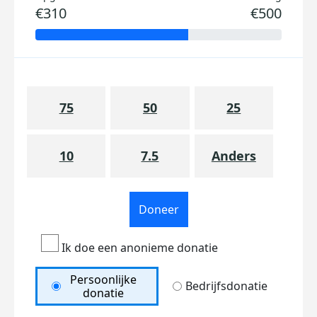
€310
€500
75
50
25
10
7.5
Anders
Doneer
Ik doe een anonieme donatie
Persoonlijke
Bedrijfsdonatie
donatie