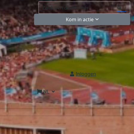
Kom in actie
Inloggen
NL