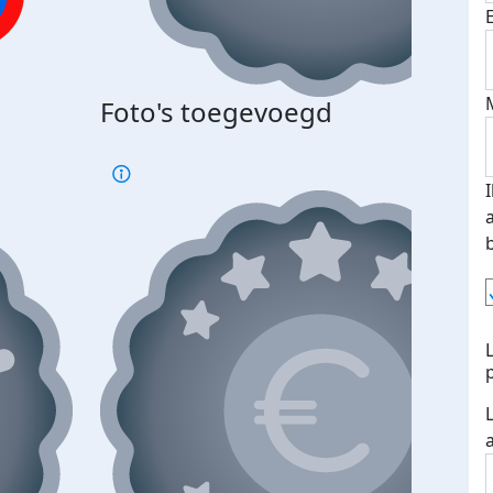
Foto's toegevoegd
€500
verd