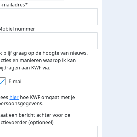
E-mailadres*
Mobiel nummer
 euro opgehaald: t-shirt
E-mails verstuurd
iend
Ik blijf graag op de hoogte van nieuws,
acties en manieren waarop ik kan
bijdragen aan KWF via:
E-mail
Lees
hier
hoe KWF omgaat met je
persoonsgegevens.
Laat een bericht achter voor de
actievoerder (optioneel)