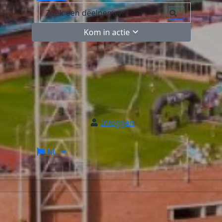
Kom in actie
Inloggen
NL