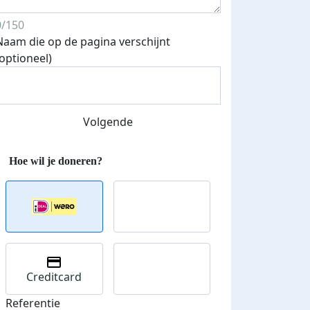
0/150
Naam die op de pagina verschijnt
(optioneel)
Streefbedrag verhoogd
Volgende
Creditcard
Referentie