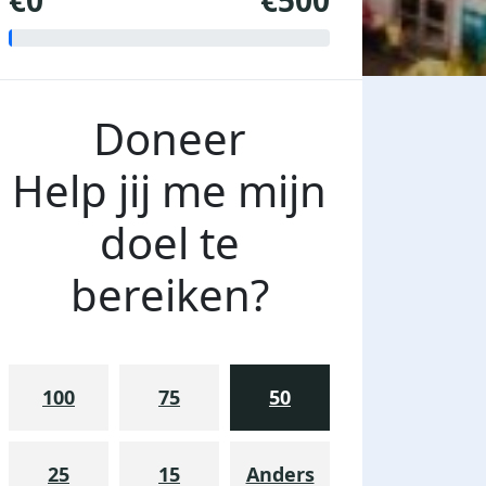
€0
€500
Doneer
Help jij me mijn
doel te
bereiken?
100
75
50
25
15
Anders