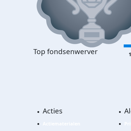
Top fondsenwerver
1
Acties
A
Actiematerialen
Pr