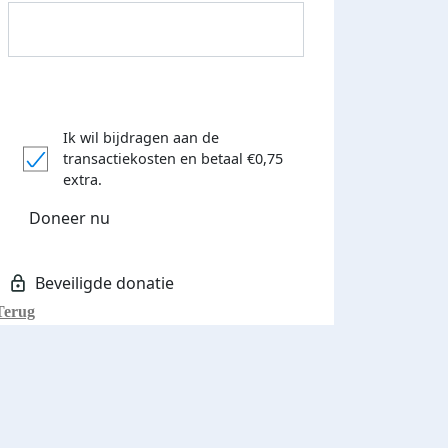
Ik wil bijdragen aan de
transactiekosten
en betaal €0,75
Donateurs bedankt
extra.
Doneer nu
Terug