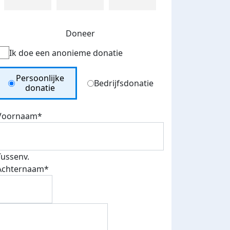
Doneer
Ik doe een anonieme donatie
Donation Type
Persoonlijke
Bedrijfsdonatie
donatie
Voornaam*
Tussenv.
Achternaam*