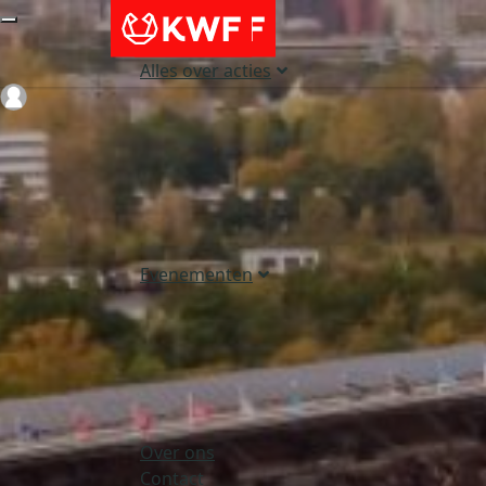
Alles over acties
Login
Evenementen
Over ons
Contact