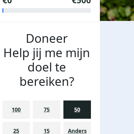
€0
€500
Doneer
Help jij me mijn
doel te
bereiken?
100
75
50
25
15
Anders