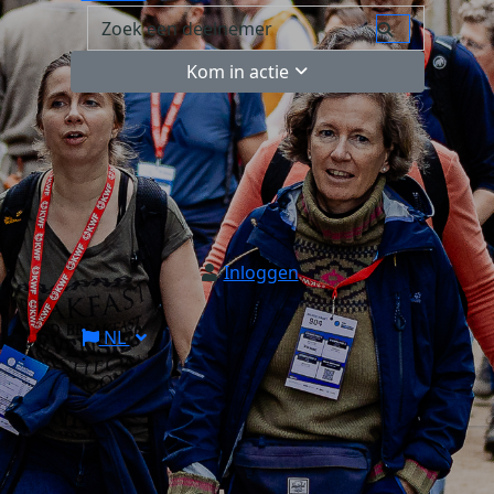
Kom in actie
Inloggen
NL