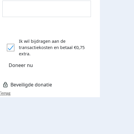
Ik wil bijdragen aan de
transactiekosten
en betaal €0,75
Donateurs bedankt
extra.
Doneer nu
Terug