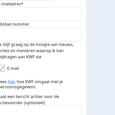
E-mailadres*
Mobiel nummer
 euro opgehaald: t-shirt
E-mails verstuurd
iend
Ik blijf graag op de hoogte van nieuws,
acties en manieren waarop ik kan
bijdragen aan KWF via:
E-mail
Lees
hier
hoe KWF omgaat met je
persoonsgegevens.
Laat een bericht achter voor de
actievoerder (optioneel)