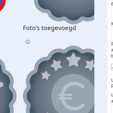
Foto's toegevoegd
€500
verd