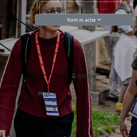
Kom in actie
Inloggen
NL