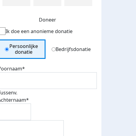
Doneer
Ik doe een anonieme donatie
Donation Type
Persoonlijke
Bedrijfsdonatie
donatie
Voornaam*
Tussenv.
Achternaam*