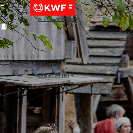
Alles over acties
Login
Evenementen
Over ons
Contact