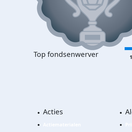
Top fondsenwerver
1
Acties
A
Actiematerialen
Pr