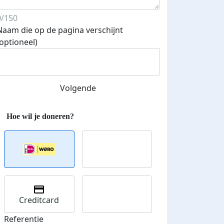
0/150
Naam die op de pagina verschijnt
(optioneel)
Streefbedrag verhoogd
Volgende
Creditcard
Referentie