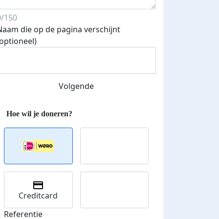
0/150
Naam die op de pagina verschijnt
(optioneel)
Streefbedrag verhoogd
Volgende
Creditcard
Referentie