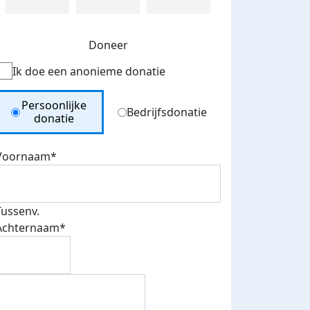
Doneer
Ik doe een anonieme donatie
Donation Type
Persoonlijke
Bedrijfsdonatie
donatie
Voornaam*
Tussenv.
Achternaam*