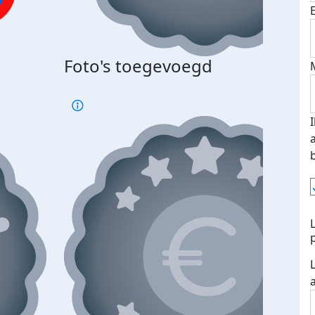
Foto's toegevoegd
€500
verd