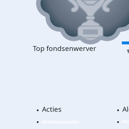
Top fondsenwerver
1
Acties
A
Actiematerialen
Pr