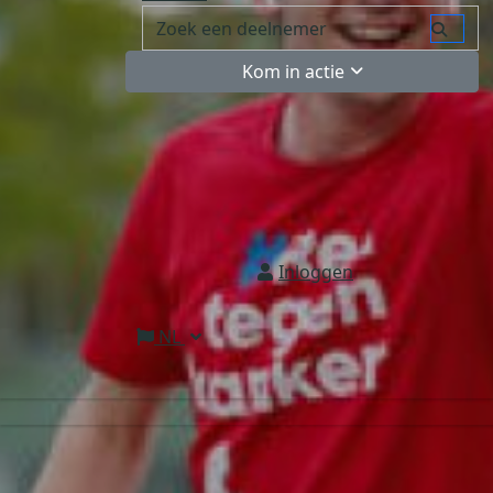
Kom in actie
Inloggen
NL