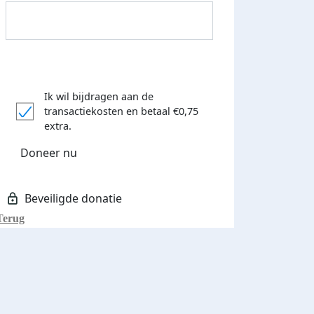
Ik wil bijdragen aan de
transactiekosten
en betaal €0,75
Donateurs bedankt
extra.
Doneer nu
Terug