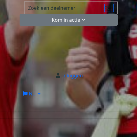
Kom in actie
Inloggen
NL