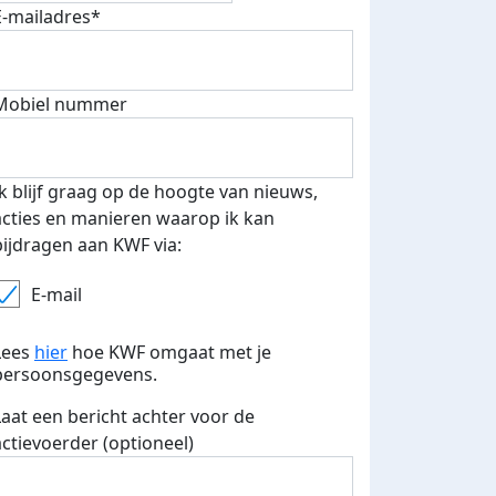
E-mailadres*
 euro opgehaald: t-shirt
E-mails verstuurd
Mobiel nummer
iend
Ik blijf graag op de hoogte van nieuws,
acties en manieren waarop ik kan
bijdragen aan KWF via:
E-mail
Lees
hier
hoe KWF omgaat met je
persoonsgegevens.
Laat een bericht achter voor de
actievoerder (optioneel)