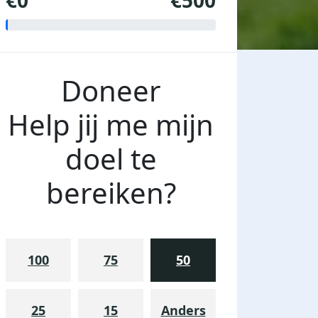
€0
€500
Doneer
Help jij me mijn
doel te
bereiken?
100
75
50
25
15
Anders