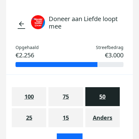
Doneer aan Liefde loopt
arrow_back
mee
Opgehaald
Streefbedrag
€2.256
€3.000
100
75
50
25
15
Anders