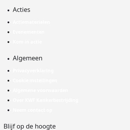
Acties
Actiematerialen
Evenementen
Kom in actie
Algemeen
Privacyverklaring
Cookie instellingen
Algemene voorwaarden
Over KWF Kankerbestrijding
Neem contact op
Blijf op de hoogte