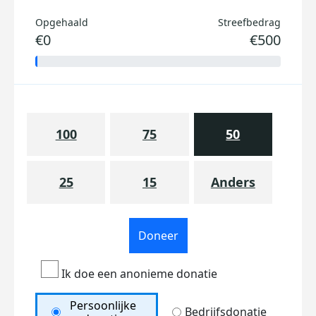
Opgehaald
Streefbedrag
€0
€500
100
75
50
25
15
Anders
Doneer
Ik doe een anonieme donatie
Persoonlijke
Bedrijfsdonatie