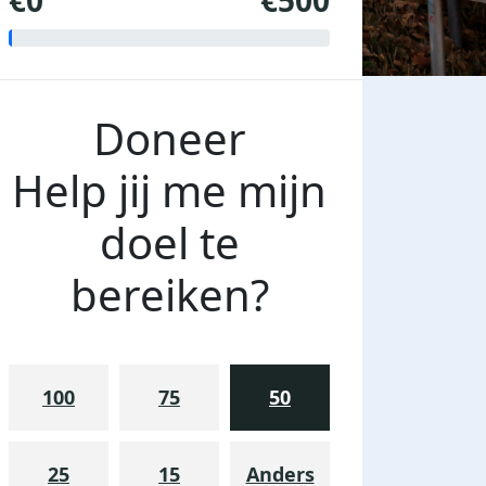
€0
€500
Doneer
Help jij me mijn
doel te
bereiken?
100
75
50
25
15
Anders