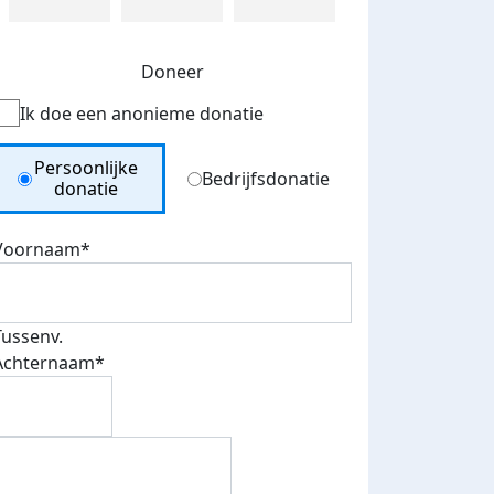
Doneer
Ik doe een anonieme donatie
Donation Type
Persoonlijke
Bedrijfsdonatie
donatie
Voornaam*
Tussenv.
Achternaam*