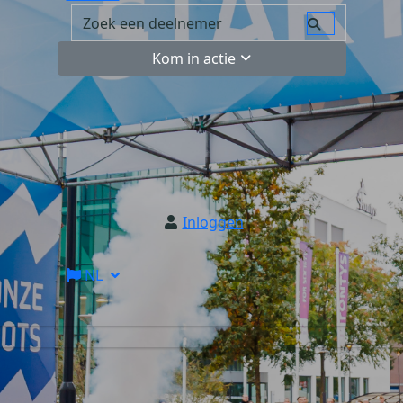
Kom in actie
Inloggen
NL