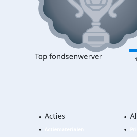
Top fondsenwerver
1
Acties
A
Actiematerialen
Pr