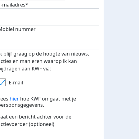
E-mailadres*
500 euro aan donaties ontvang
Mobiel nummer
E-mails verstuurd
 speciale KWF t-shirt!
Ik blijf graag op de hoogte van nieuws,
acties en manieren waarop ik kan
bijdragen aan KWF via:
E-mail
Lees
hier
hoe KWF omgaat met je
persoonsgegevens.
Laat een bericht achter voor de
actievoerder (optioneel)