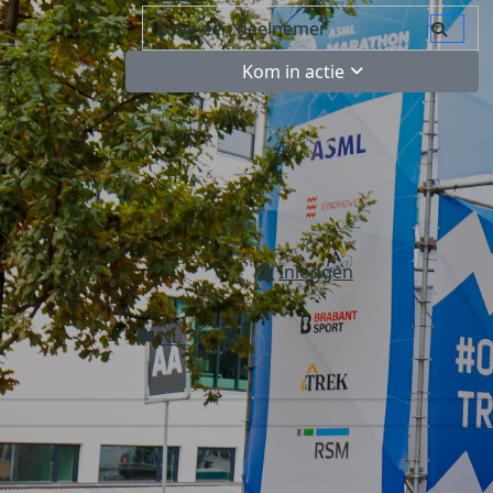
Kom in actie
Inloggen
NL