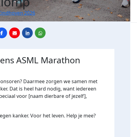
Klomp
Eindhoven 2026
jdens ASML Marathon
e sponsoren? Daarmee zorgen we samen met
er. Dat is heel hard nodig, want iedereen
peciaal voor [naam dierbare of jezelf],
gen kanker. Voor het leven. Help je mee?