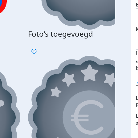
Bij 
Foto's toegevoegd
je je