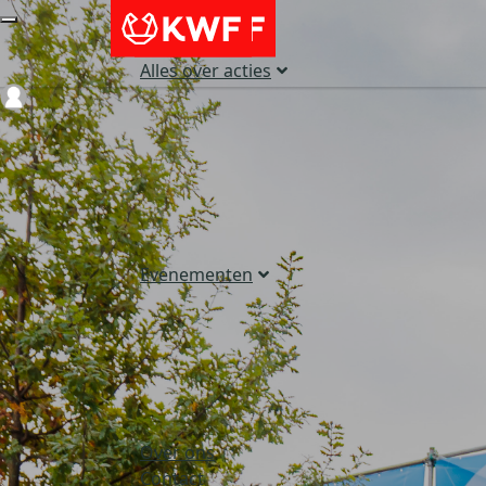
Alles over acties
Login
Evenementen
Over ons
Contact