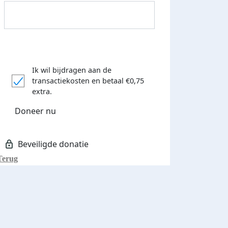
Ik wil bijdragen aan de
transactiekosten
en betaal €0,75
Donateurs bedankt
extra.
Doneer nu
Terug