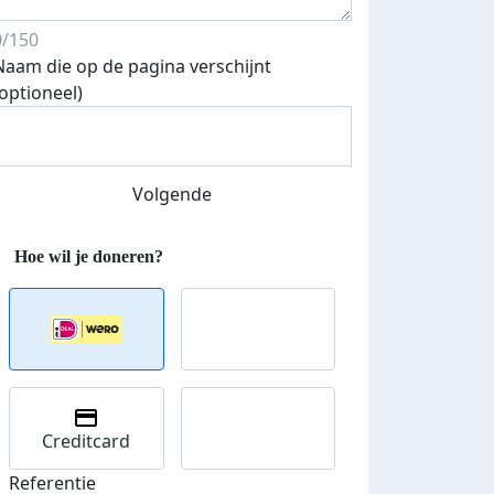
0/150
Naam die op de pagina verschijnt
(optioneel)
Streefbedrag verhoogd
Volgende
Creditcard
Referentie