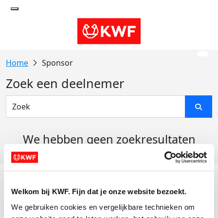
Sponsor
Zoek een deelnemer
We hebben geen zoekresultaten
gevonden
Acties
Welkom bij KWF. Fijn dat je onze website bezoekt.
Actiematerialen
We gebruiken cookies en vergelijkbare technieken om 
Evenementen