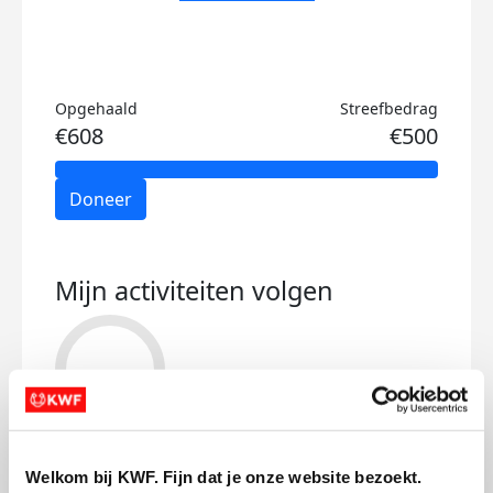
Opgehaald
Streefbedrag
€608
€500
Doneer
Mijn activiteiten volgen
515
kms
Welkom bij KWF. Fijn dat je onze website bezoekt.