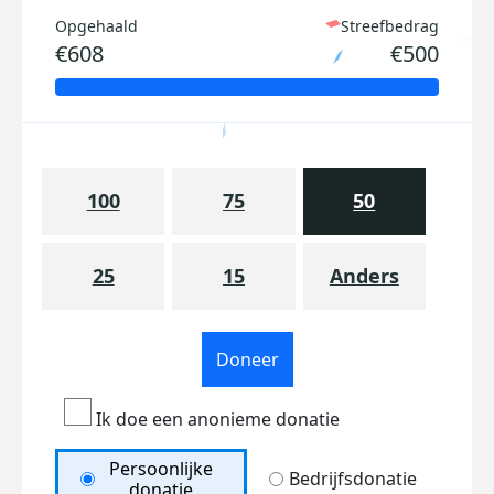
Opgehaald
Streefbedrag
€608
€500
100
75
50
25
15
Anders
Doneer
Ik doe een anonieme donatie
Persoonlijke
Bedrijfsdonatie
donatie