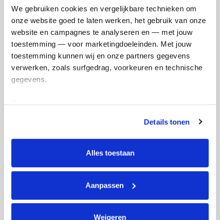
We gebruiken cookies en vergelijkbare technieken om 
onze website goed te laten werken, het gebruik van onze 
Lieke's badges
website en campagnes te analyseren en — met jouw 
toestemming — voor marketingdoeleinden. Met jouw 
toestemming kunnen wij en onze partners gegevens 
verwerken, zoals surfgedrag, voorkeuren en technische 
gegevens.
Deze gegevens helpen ons om campagnes te meten, 
prestaties te verbeteren en relevante KWF-content te 
Details tonen
tonen. Je kunt je toestemming op elk moment wijzigen of 
intrekken via Cookie instellingen onderaan de pagina. De 
lijst met cookies is te vinden in het tabblad “details”.
Alles toestaan
Aanpassen
Weigeren