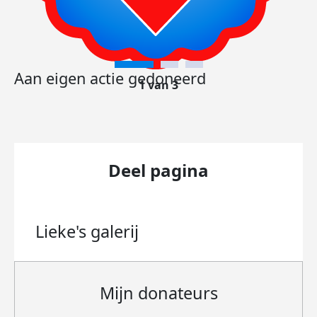
Aan eigen actie gedoneerd
1 van 3
Deel pagina
Lieke's
galerij
Mijn donateurs