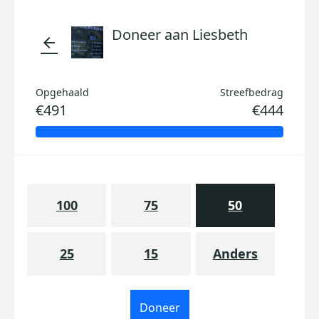
Doneer aan Liesbeth
arrow_back
Opgehaald
Streefbedrag
€491
€444
100
75
50
25
15
Anders
Doneer