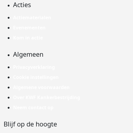
Acties
Actiematerialen
Evenementen
Kom in actie
Algemeen
Privacyverklaring
Cookie instellingen
Algemene voorwaarden
Over KWF Kankerbestrijding
Neem contact op
Blijf op de hoogte