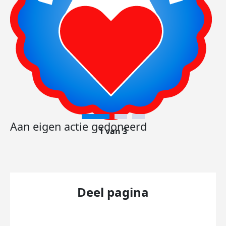
Aan eigen actie gedoneerd
1 van 3
Deel pagina