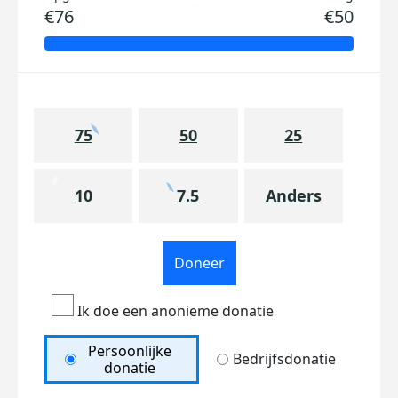
€76
€50
75
50
25
10
7.5
Anders
Doneer
Ik doe een anonieme donatie
Persoonlijke
Bedrijfsdonatie
donatie