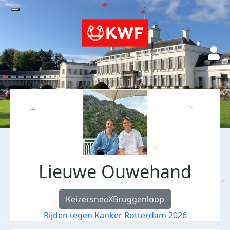
Lieuwe Ouwehand
KeizersneeXBruggenloop
Rijden tegen Kanker Rotterdam 2026