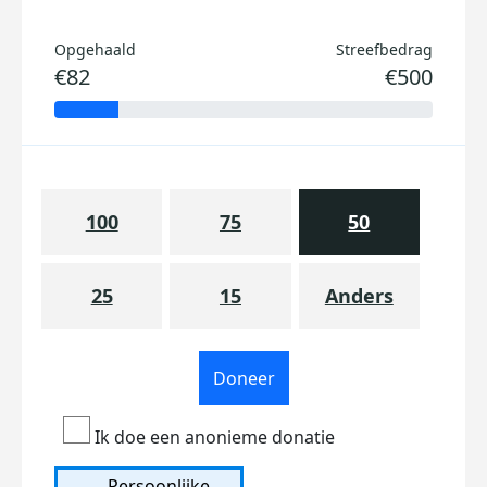
Opgehaald
Streefbedrag
€82
€500
100
75
50
25
15
Anders
Doneer
Ik doe een anonieme donatie
Persoonlijke