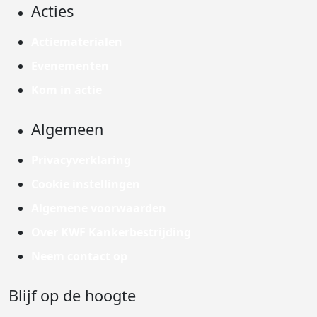
Acties
Actiematerialen
Evenementen
Kom in actie
Algemeen
Privacyverklaring
Cookie instellingen
Algemene voorwaarden
Over KWF Kankerbestrijding
Neem contact op
Blijf op de hoogte