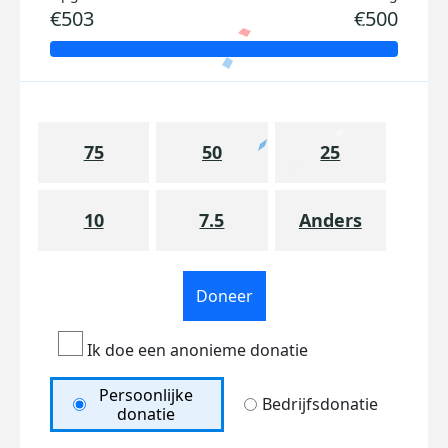
€503
€500
75
50
25
10
7.5
Anders
Doneer
Ik doe een anonieme donatie
Persoonlijke
Bedrijfsdonatie
donatie