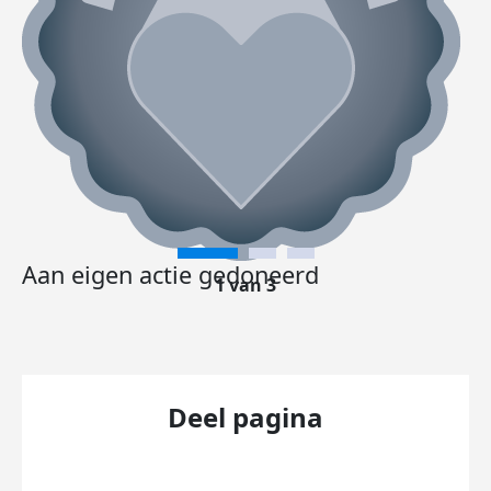
Aan eigen actie gedoneerd
1 van 3
Deel pagina