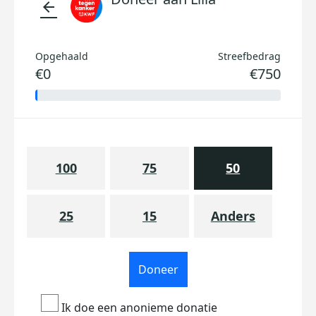
arrow_back
Opgehaald
Streefbedrag
€0
€750
100
75
50
25
15
Anders
Doneer
Ik doe een anonieme donatie