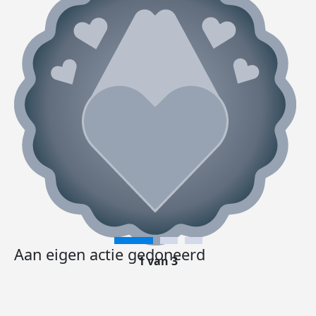
Aan eigen actie gedoneerd
1 van 3