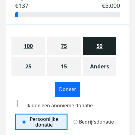
€137
€5.000
100
75
50
25
15
Anders
Doneer
Ik doe een anonieme donatie
Persoonlijke
Bedrijfsdonatie
donatie