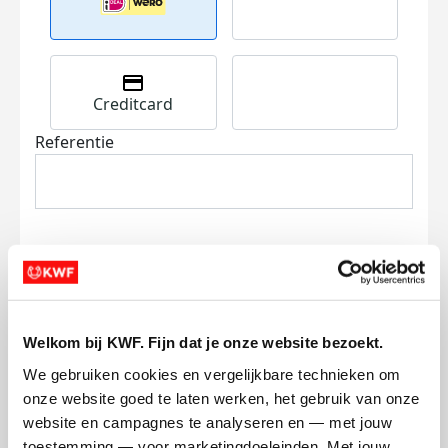
Creditcard
Referentie
Ik wil bijdragen aan de transactiekosten
Welkom bij KWF. Fijn dat je onze website bezoekt.
en betaal €0.75 extra.
We gebruiken cookies en vergelijkbare technieken om 
Doneer nu
onze website goed te laten werken, het gebruik van onze 
website en campagnes te analyseren en — met jouw 
toestemming — voor marketingdoeleinden. Met jouw 