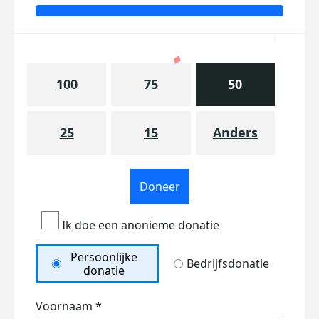
100
75
50
25
15
Anders
Doneer
Ik doe een anonieme donatie
Persoonlijke
Bedrijfsdonatie
donatie
Voornaam *