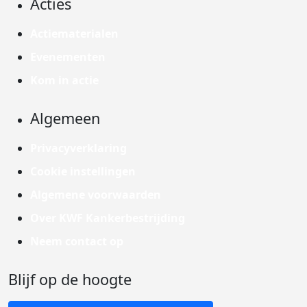
Acties
Actiematerialen
Evenementen
Kom in actie
Algemeen
Privacyverklaring
Cookie instellingen
Algemene voorwaarden
Over KWF Kankerbestrijding
Neem contact op
Blijf op de hoogte