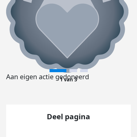
Aan eigen actie gedoneerd
1 van 3
Deel pagina