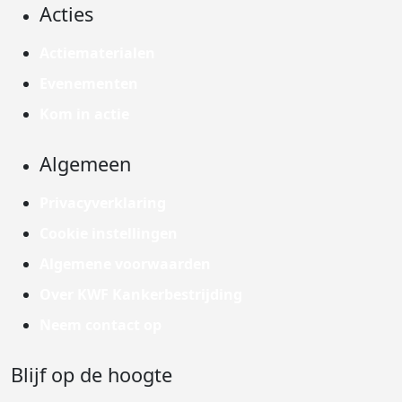
Acties
Actiematerialen
Evenementen
Kom in actie
Algemeen
Privacyverklaring
Cookie instellingen
Algemene voorwaarden
Over KWF Kankerbestrijding
Neem contact op
Blijf op de hoogte