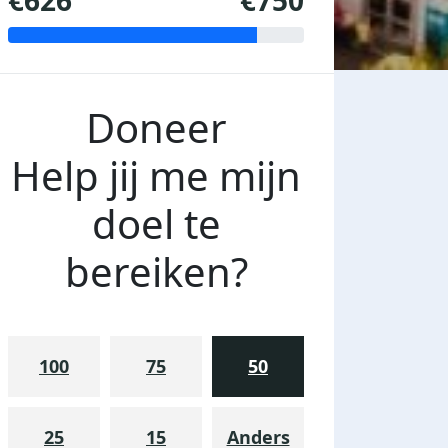
€626
€750
Doneer
Help jij me mijn
doel te
bereiken?
100
75
50
25
15
Anders