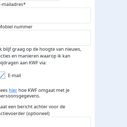
E-mailadres*
Mobiel nummer
Ik blijf graag op de hoogte van nieuws,
acties en manieren waarop ik kan
bijdragen aan KWF via:
E-mail
Lees
hier
hoe KWF omgaat met je
persoonsgegevens.
Laat een bericht achter voor de
actievoerder (optioneel)