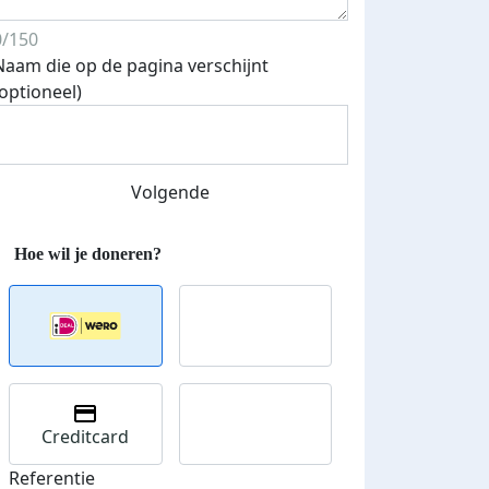
0/150
Naam die op de pagina verschijnt
(optioneel)
Volgende
 euro opgehaald: t-shirt
E-mails verstuurd
iend
Creditcard
Referentie