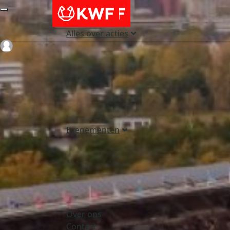
Alles over acties
Login
Evenementen
Over ons
Contact