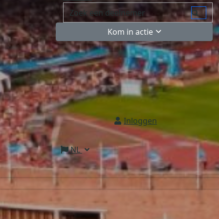
Kom in actie
Inloggen
NL