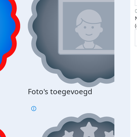
Foto's toegevoegd
€500
verd