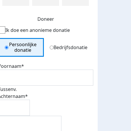
Doneer
Ik doe een anonieme donatie
Donation Type
Persoonlijke
Bedrijfsdonatie
donatie
Voornaam*
Tussenv.
Achternaam*