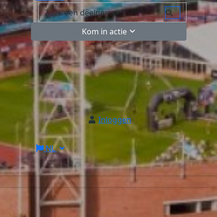
Kom in actie
Inloggen
NL