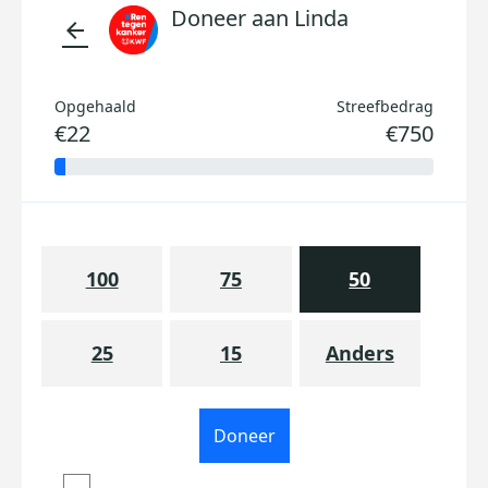
Doneer aan Linda
arrow_back
Opgehaald
Streefbedrag
€22
€750
100
75
50
25
15
Anders
Doneer