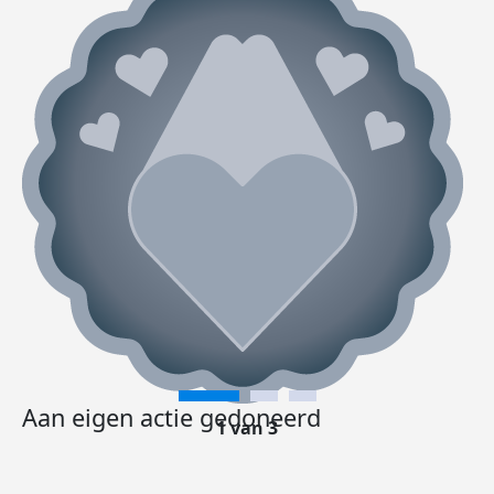
Aan eigen actie gedoneerd
1 van 3