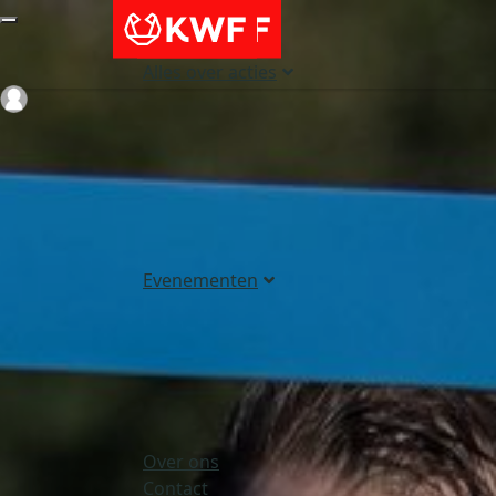
Alles over acties
Login
Evenementen
Over ons
Contact