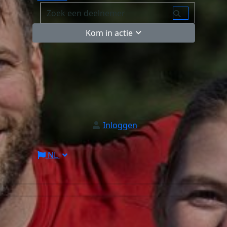
Kom in actie
Inloggen
NL