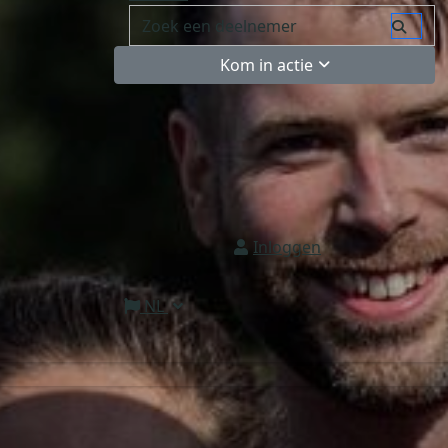
Kom in actie
Inloggen
NL