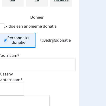
Doneer
Ik doe een anonieme donatie
Donation Type
Persoonlijke
Bedrijfsdonatie
donatie
Voornaam*
Tussenv.
Achternaam*