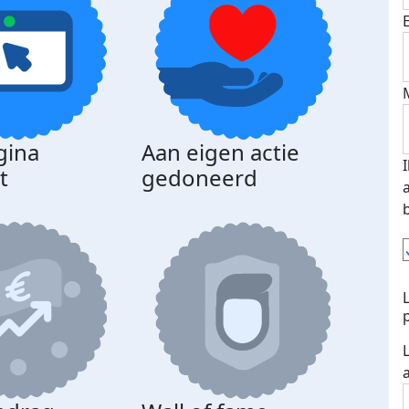
gina
Aan eigen actie
t
gedoneerd