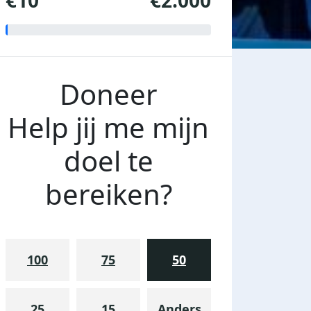
€10
€2.000
Doneer
Help jij me mijn
doel te
bereiken?
100
75
50
25
15
Anders