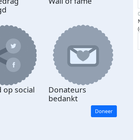
edrag
Wall of fame
gd
 op social
Donateurs
bedankt
Doneer