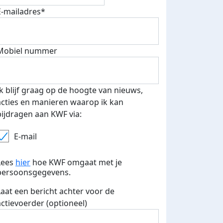
E-mailadres*
Mobiel nummer
Ik blijf graag op de hoogte van nieuws,
acties en manieren waarop ik kan
bijdragen aan KWF via:
E-mail
Lees
hier
hoe KWF omgaat met je
persoonsgegevens.
Laat een bericht achter voor de
actievoerder (optioneel)