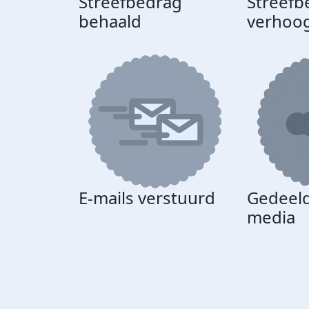
Streefbedrag
Streefb
behaald
verhoo
E-mails verstuurd
Gedeeld
media