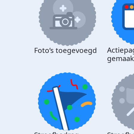
Actiepa
Foto’s toegevoegd
gemaak