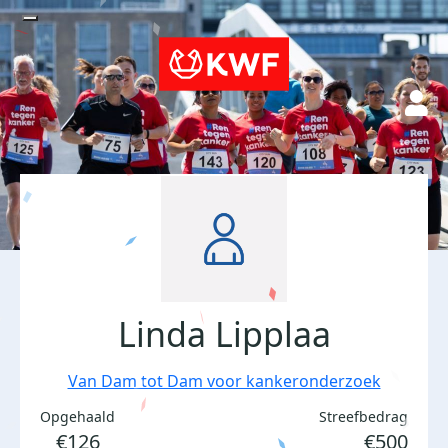
Linda Lipplaa
Van Dam tot Dam voor kankeronderzoek
Opgehaald
Streefbedrag
€126
€500