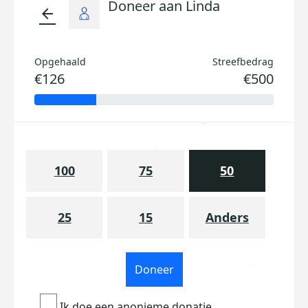
Doneer aan Linda
arrow_back
Opgehaald
Streefbedrag
€126
€500
100
75
50
25
15
Anders
Doneer
Ik doe een anonieme donatie