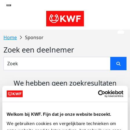
Sponsor
Zoek een deelnemer
We hebben geen zoekresultaten
gevonden
Acties
Welkom bij KWF. Fijn dat je onze website bezoekt.
Actiematerialen
We gebruiken cookies en vergelijkbare technieken om 
Evenementen