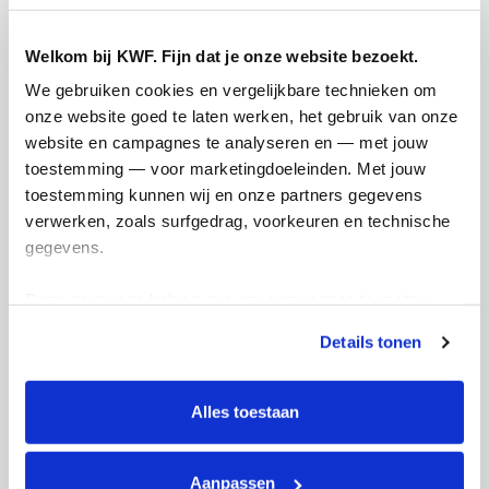
Welkom bij KWF. Fijn dat je onze website bezoekt.
We gebruiken cookies en vergelijkbare technieken om 
onze website goed te laten werken, het gebruik van onze 
website en campagnes te analyseren en — met jouw 
toestemming — voor marketingdoeleinden. Met jouw 
toestemming kunnen wij en onze partners gegevens 
verwerken, zoals surfgedrag, voorkeuren en technische 
gegevens.
Deze gegevens helpen ons om campagnes te meten, 
prestaties te verbeteren en relevante KWF-content te 
Details tonen
tonen. Je kunt je toestemming op elk moment wijzigen of 
intrekken via Cookie instellingen onderaan de pagina. De 
lijst met cookies is te vinden in het tabblad “details”.
Alles toestaan
Helaas volgt hier een update die ik liever
niet had hoeven delen. Sanne is op 4 juli
2026 overleden in het bijzijn van haar
Aanpassen