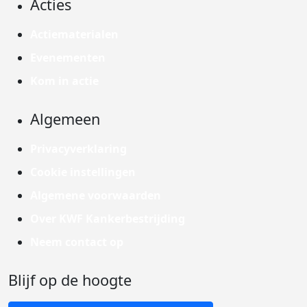
Acties
Actiematerialen
Evenementen
Kom in actie
Algemeen
Privacyverklaring
Cookie instellingen
Algemene voorwaarden
Over KWF Kankerbestrijding
Neem contact op
Blijf op de hoogte