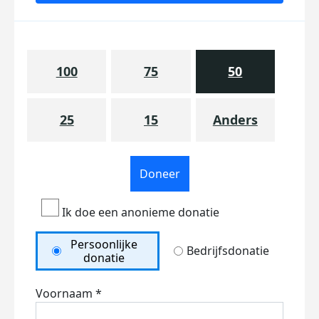
100
75
50
25
15
Anders
Doneer
Ik doe een anonieme donatie
Persoonlijke
Bedrijfsdonatie
donatie
Voornaam *