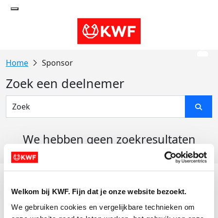
Sponsor
Zoek een deelnemer
We hebben geen zoekresultaten
gevonden
Acties
Welkom bij KWF. Fijn dat je onze website bezoekt.
Actiematerialen
We gebruiken cookies en vergelijkbare technieken om 
Evenementen