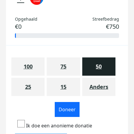
Opgehaald
Streefbedrag
€0
€750
100
75
50
25
15
Anders
Doneer
Ik doe een anonieme donatie