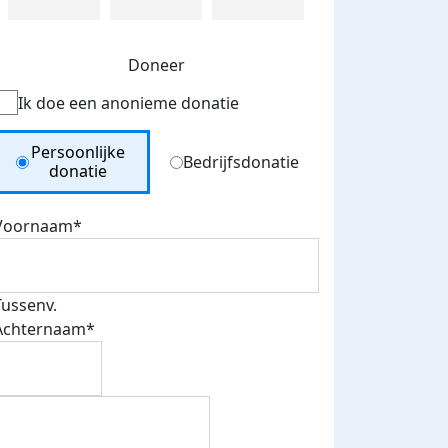
Doneer
Ik doe een anonieme donatie
Donation Type
Persoonlijke
Bedrijfsdonatie
donatie
Voornaam*
Tussenv.
Achternaam*