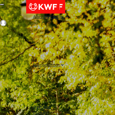
Alles over acties
Login
Evenementen
Over ons
Contact