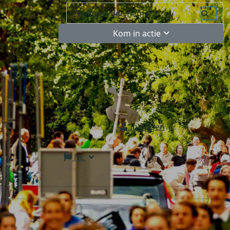
Kom in actie
Inloggen
NL