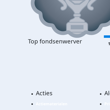
Top fondsenwerver
1
Acties
A
Actiematerialen
Pr