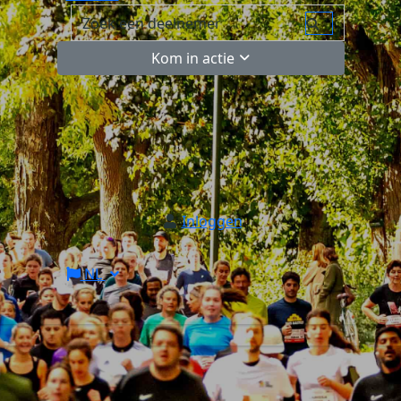
Kom in actie
Inloggen
NL