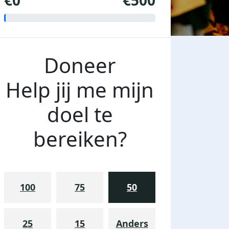
€0
€500
Doneer
Help jij me mijn
doel te
bereiken?
100
75
50
25
15
Anders