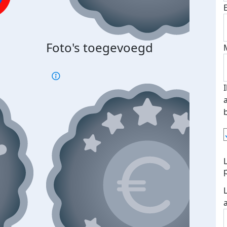
Bij 
Foto's toegevoegd
je je