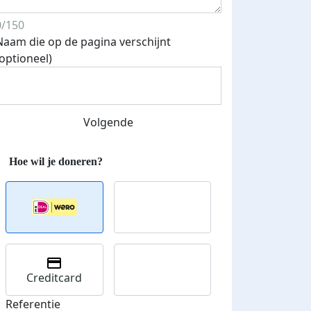
0/150
Naam die op de pagina verschijnt
(optioneel)
Streefbedrag verhoogd
Volgende
Creditcard
Referentie