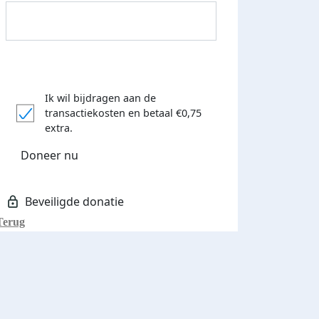
Ik wil bijdragen aan de
transactiekosten
en betaal €0,75
Donateurs bedankt
extra.
Doneer nu
Terug