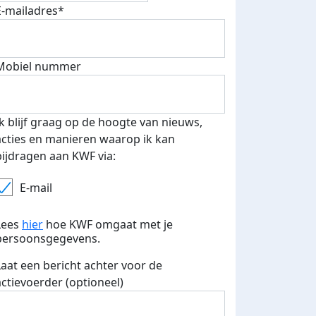
E-mailadres*
500 euro aan donaties ontvang
E-mails verstuurd
 speciale KWF t-shirt!
Mobiel nummer
Ik blijf graag op de hoogte van nieuws,
acties en manieren waarop ik kan
bijdragen aan KWF via:
E-mail
Lees
hier
hoe KWF omgaat met je
persoonsgegevens.
Laat een bericht achter voor de
actievoerder (optioneel)