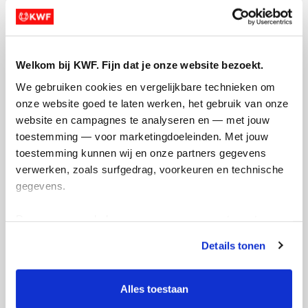
Welkom bij KWF. Fijn dat je onze website bezoekt.
Opgehaald
Streefbedrag
We gebruiken cookies en vergelijkbare technieken om 
€1.508
€1.750
onze website goed te laten werken, het gebruik van onze 
website en campagnes te analyseren en — met jouw 
toestemming — voor marketingdoeleinden. Met jouw 
Doneer
toestemming kunnen wij en onze partners gegevens 
verwerken, zoals surfgedrag, voorkeuren en technische 
Lisa's badges
gegevens.
Deze gegevens helpen ons om campagnes te meten, 
prestaties te verbeteren en relevante KWF-content te 
Details tonen
tonen. Je kunt je toestemming op elk moment wijzigen of 
intrekken via Cookie instellingen onderaan de pagina. De 
lijst met cookies is te vinden in het tabblad “details”.
Alles toestaan