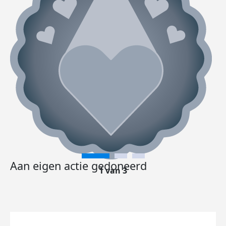
Aan eigen actie gedoneerd
1 van 3