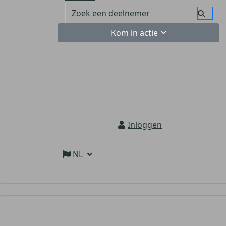
Kom in actie
Inloggen
NL