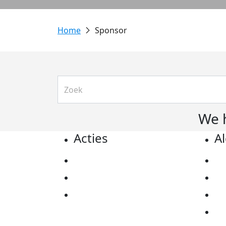
Sponsor
We 
Acties
A
Actiematerialen
Pr
Evenementen
Co
Kom in actie
Al
Ov