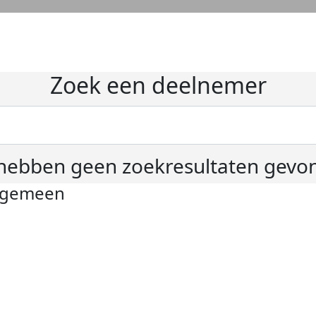
Zoek een deelnemer
hebben geen zoekresultaten gevo
lgemeen
ivacyverklaring
okie instellingen
gemene voorwaarden
er KWF Kankerbestrijding