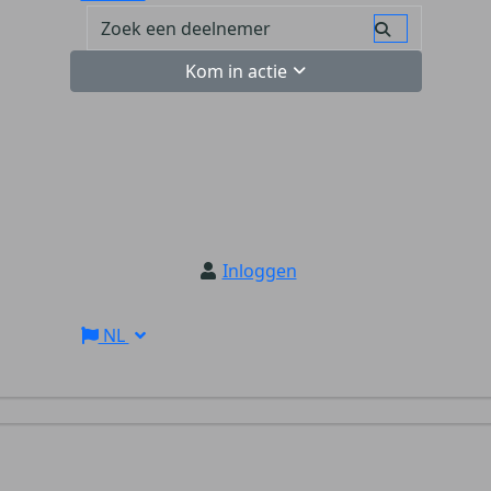
Kom in actie
Inloggen
NL