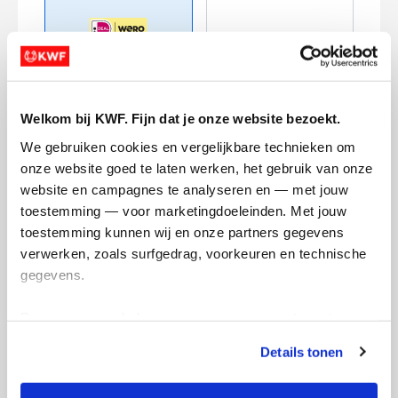
Creditcard
Welkom bij KWF. Fijn dat je onze website bezoekt.
We gebruiken cookies en vergelijkbare technieken om 
Referentie
onze website goed te laten werken, het gebruik van onze 
website en campagnes te analyseren en — met jouw 
toestemming — voor marketingdoeleinden. Met jouw 
toestemming kunnen wij en onze partners gegevens 
verwerken, zoals surfgedrag, voorkeuren en technische 
gegevens.
Ik wil bijdragen aan de transactiekosten
Deze gegevens helpen ons om campagnes te meten, 
en betaal €0.75 extra.
prestaties te verbeteren en relevante KWF-content te 
Details tonen
tonen. Je kunt je toestemming op elk moment wijzigen of 
Doneer nu
intrekken via Cookie instellingen onderaan de pagina. De 