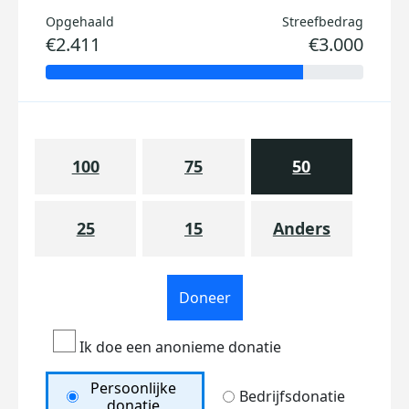
Opgehaald
Streefbedrag
€2.411
€3.000
100
75
50
25
15
Anders
Doneer
Ik doe een anonieme donatie
Persoonlijke
Bedrijfsdonatie
donatie