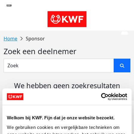
Sponsor
Zoek een deelnemer
We hebben geen zoekresultaten
gevonden
Acties
Welkom bij KWF. Fijn dat je onze website bezoekt.
Actiematerialen
We gebruiken cookies en vergelijkbare technieken om 
Evenementen