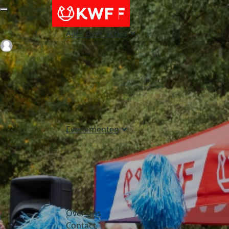
Alles over acties
Login
Evenementen
Over ons
Contact