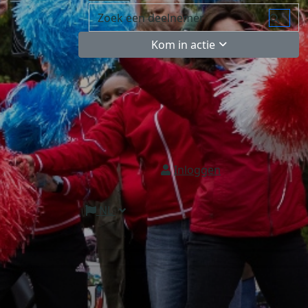
Kom in actie
Inloggen
NL