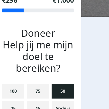
€298
€1.000
Doneer
Help jij me mijn
doel te
bereiken?
100
75
50
25
15
Anders