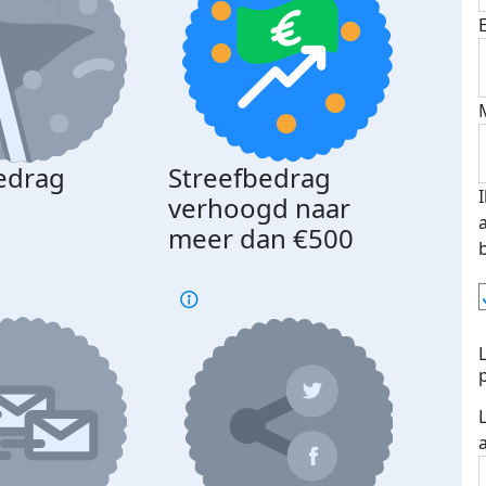
edrag
Streefbedrag
d
verhoogd naar
meer dan €500