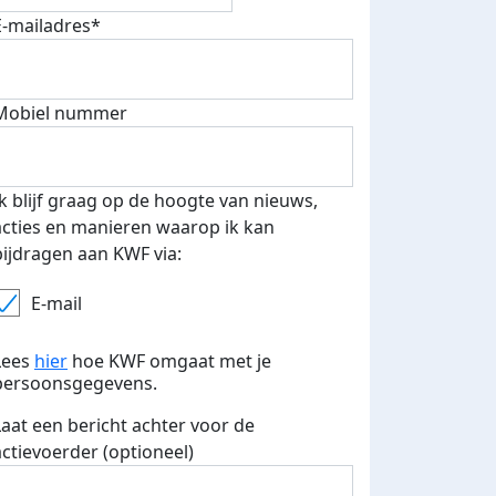
E-mailadres*
Mobiel nummer
Ik blijf graag op de hoogte van nieuws,
acties en manieren waarop ik kan
bijdragen aan KWF via:
E-mail
Lees
hier
hoe KWF omgaat met je
persoonsgegevens.
Laat een bericht achter voor de
actievoerder (optioneel)