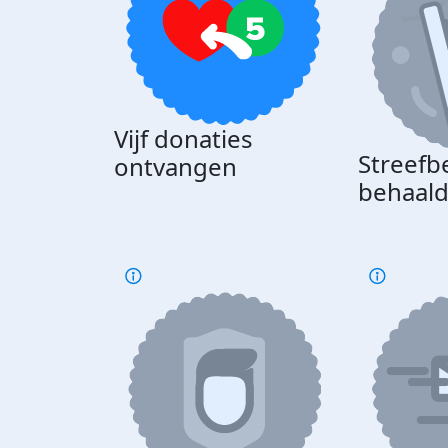
Vijf donaties
Streefb
ontvangen
behaal