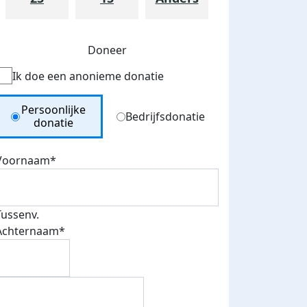
Doneer
Ik doe een anonieme donatie
Donation Type
Persoonlijke
Bedrijfsdonatie
donatie
Voornaam*
teurs
Tussenv.
nkt
Achternaam*