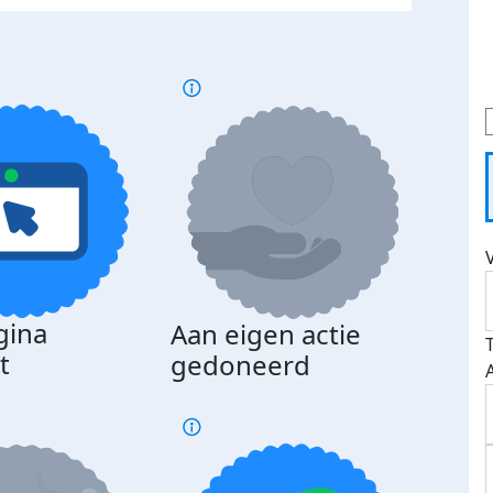
gina
Aan eigen actie
Dona
t
gedoneerd
beda