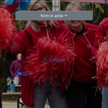
Kom in actie
Inloggen
NL