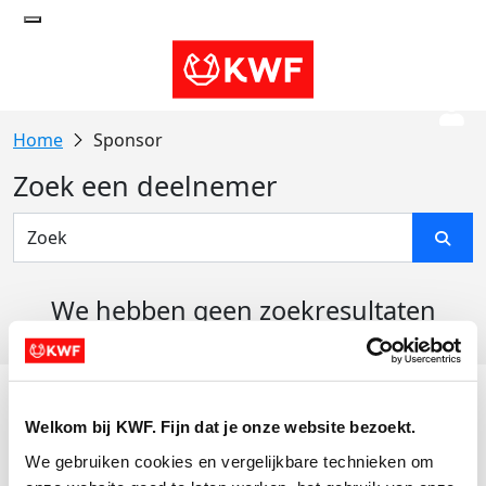
Sponsor
Zoek een deelnemer
We hebben geen zoekresultaten
gevonden
Acties
Welkom bij KWF. Fijn dat je onze website bezoekt.
Actiematerialen
We gebruiken cookies en vergelijkbare technieken om 
Evenementen