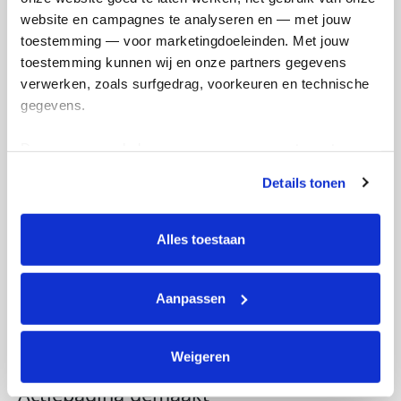
website en campagnes te analyseren en — met jouw 
toestemming — voor marketingdoeleinden. Met jouw 
toestemming kunnen wij en onze partners gegevens 
verwerken, zoals surfgedrag, voorkeuren en technische 
gegevens.
Deze gegevens helpen ons om campagnes te meten, 
prestaties te verbeteren en relevante KWF-content te 
Details tonen
tonen. Je kunt je toestemming op elk moment wijzigen of 
intrekken via Cookie instellingen onderaan de pagina. De 
lijst met cookies is te vinden in het tabblad “details”.
Alles toestaan
Aanpassen
Weigeren
Actiepagina gemaakt