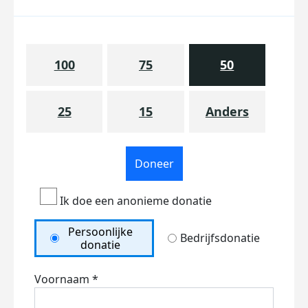
100
75
50
25
15
Anders
Doneer
Ik doe een anonieme donatie
Persoonlijke
Bedrijfsdonatie
donatie
Voornaam *