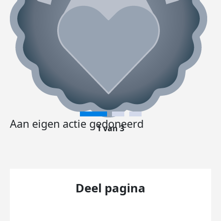
Aan eigen actie gedoneerd
1 van 3
Deel pagina