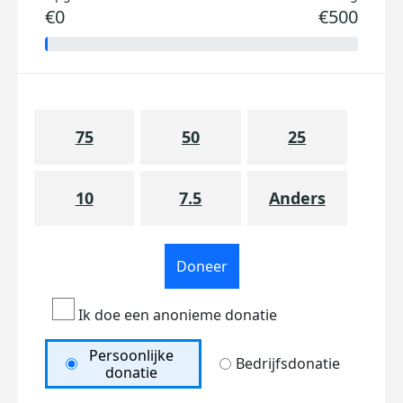
€0
€500
75
50
25
10
7.5
Anders
Doneer
Ik doe een anonieme donatie
Persoonlijke
Bedrijfsdonatie
donatie