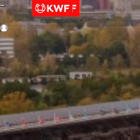
Alles over acties
Login
Evenementen
Over ons
Contact