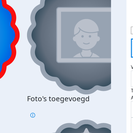
Foto's toegevoegd
€500
verd