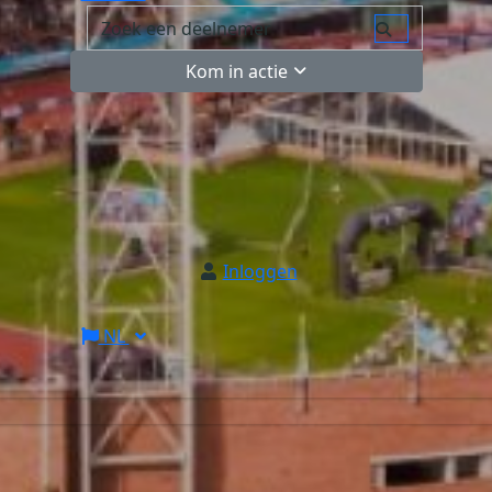
Kom in actie
Inloggen
NL