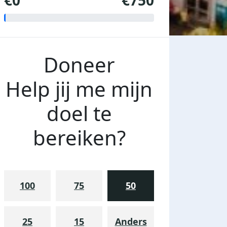
€0
€750
Doneer
Help jij me mijn
doel te
bereiken?
100
75
50
25
15
Anders