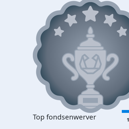
Top fondsenwerver
1