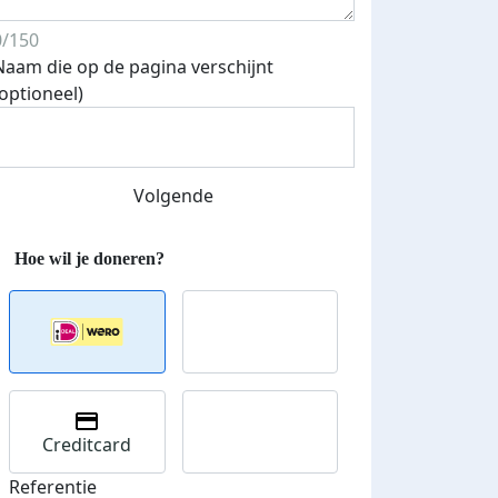
0/150
Naam die op de pagina verschijnt
(optioneel)
Volgende
Creditcard
Donateurs bedankt
Referentie