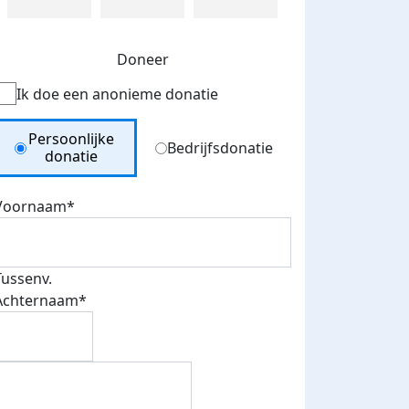
Doneer
Ik doe een anonieme donatie
Donation Type
Persoonlijke
Bedrijfsdonatie
donatie
Voornaam*
Tussenv.
 euro opgehaald: t-shirt
E-mails verstuurd
Achternaam*
iend