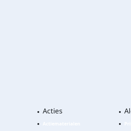
Acties
A
Actiematerialen
Pr