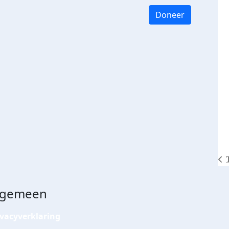
Doneer
lgemeen
ivacyverklaring