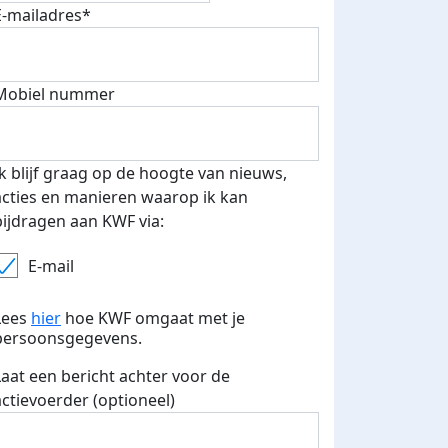
E-mailadres*
Mobiel nummer
Ik blijf graag op de hoogte van nieuws,
acties en manieren waarop ik kan
bijdragen aan KWF via:
E-mail
Lees
hier
hoe KWF omgaat met je
persoonsgegevens.
Streefbedrag verhoogd
Laat een bericht achter voor de
actievoerder (optioneel)