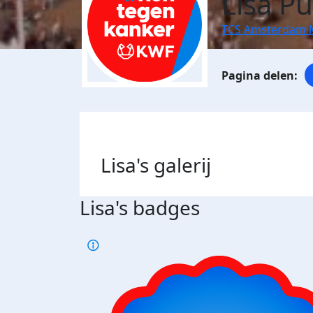
Lisa P
TCS Amsterdam 
Lisa's
galerij
Lisa's badges