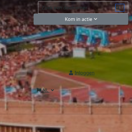
Kom in actie
Inloggen
NL