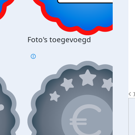
Foto's toegevoegd
€500
verd