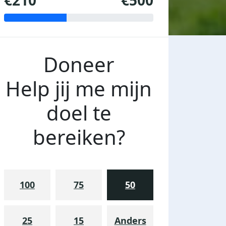
€210
€500
Doneer
Help jij me mijn
doel te
bereiken?
100
75
50
25
15
Anders