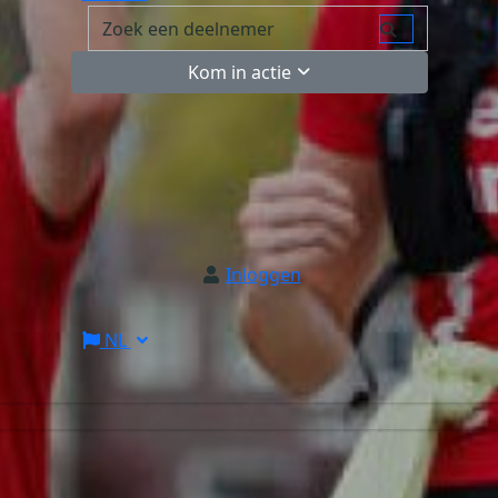
Kom in actie
Inloggen
NL