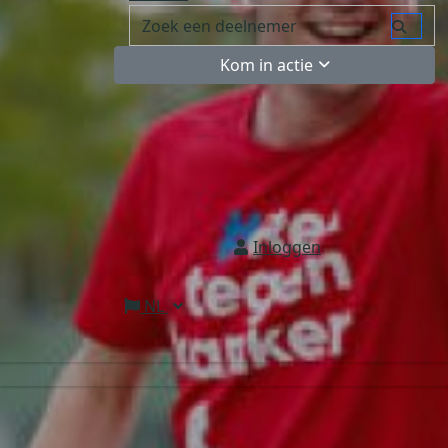
Kom in actie
Inloggen
NL