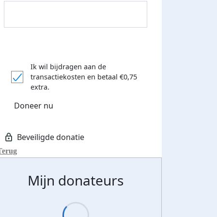
 euro opgehaald: t-shirt
E-mails verstuurd
Ik wil bijdragen aan de
iend
transactiekosten
en betaal €0,75
extra.
Doneer nu
Terug
Mijn donateurs