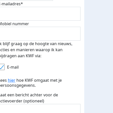
E-mailadres*
Mobiel nummer
Ik blijf graag op de hoogte van nieuws,
acties en manieren waarop ik kan
bijdragen aan KWF via:
E-mail
Lees
hier
hoe KWF omgaat met je
persoonsgegevens.
Laat een bericht achter voor de
actievoerder (optioneel)