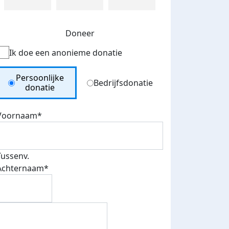
Doneer
Ik doe een anonieme donatie
Donation Type
Persoonlijke
Bedrijfsdonatie
donatie
Voornaam*
Tussenv.
Achternaam*