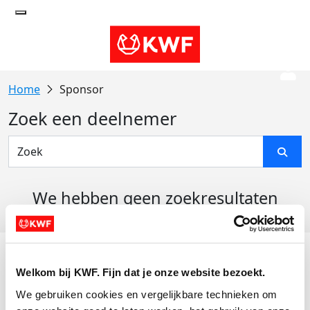
Sponsor
Zoek een deelnemer
We hebben geen zoekresultaten
gevonden
Acties
Welkom bij KWF. Fijn dat je onze website bezoekt.
Actiematerialen
We gebruiken cookies en vergelijkbare technieken om 
Evenementen