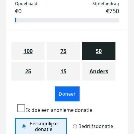
Opgehaald
Streefbedrag
€0
€750
100
75
50
25
15
Anders
Doneer
Ik doe een anonieme donatie
Persoonlijke
Bedrijfsdonatie
donatie