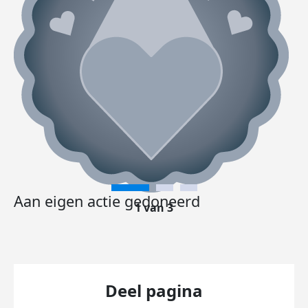
Aan eigen actie gedoneerd
1 van 3
Deel pagina