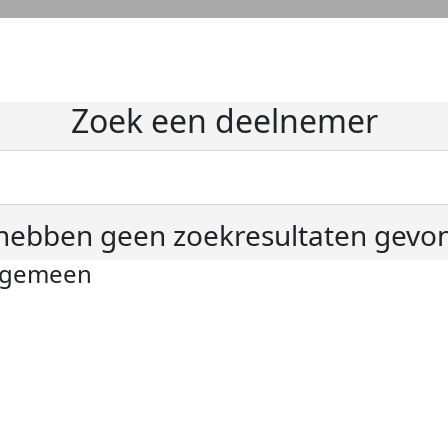
Zoek een deelnemer
hebben geen zoekresultaten gevo
lgemeen
ivacyverklaring
okie instellingen
gemene voorwaarden
er KWF Kankerbestrijding