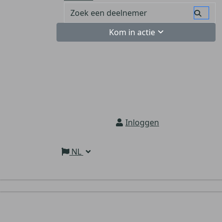
Kom in actie
Inloggen
NL