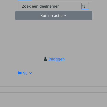
Kom in actie
Inloggen
NL