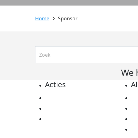
Sponsor
We 
Acties
A
Actiematerialen
Pr
Evenementen
Co
Kom in actie
Al
Ov