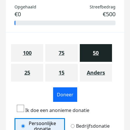
Opgehaald
Streefbedrag
€0
€500
100
75
50
25
15
Anders
Doneer
Ik doe een anonieme donatie
Persoonlijke
Bedrijfsdonatie
donatie