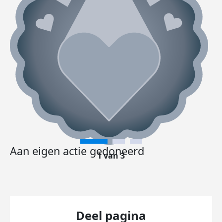
Aan eigen actie gedoneerd
1 van 3
Deel pagina