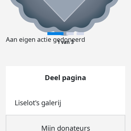
Aan eigen actie gedoneerd
1 van 3
Deel pagina
Liselot's
galerij
Mijn donateurs