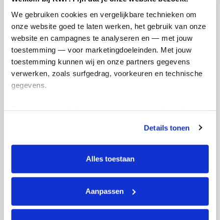
Doneer
We gebruiken cookies en vergelijkbare technieken om 
onze website goed te laten werken, het gebruik van onze 
Liselot's badges
website en campagnes te analyseren en — met jouw 
toestemming — voor marketingdoeleinden. Met jouw 
toestemming kunnen wij en onze partners gegevens 
verwerken, zoals surfgedrag, voorkeuren en technische 
gegevens.
Deze gegevens helpen ons om campagnes te meten, 
prestaties te verbeteren en relevante KWF-content te 
Details tonen
tonen. Je kunt je toestemming op elk moment wijzigen of 
intrekken via Cookie instellingen onderaan de pagina. De 
lijst met cookies is te vinden in het tabblad “details”.
Alles toestaan
Aanpassen