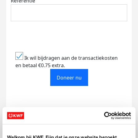
Referentie
Ik wil bijdragen aan de transactiekosten
en betaal €0.75 extra.
Doneer nu
Opgehaald
Streefbedrag
€552
€500
Welkom bij KWF. Fijn dat je onze website bezoekt.